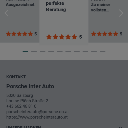
perfekte
Ausgezeichnet
Zu meiner
Beratung
vollsten
Zufriedenheit!
5
5
5
KONTAKT
Porsche Inter Auto
5020 Salzburg
Louise-Piëch-Straße 2
+43 662 46 81 0
porscheinterauto@porsche.co.at
https://www.porscheinterauto.at
UNSERE MARKEN