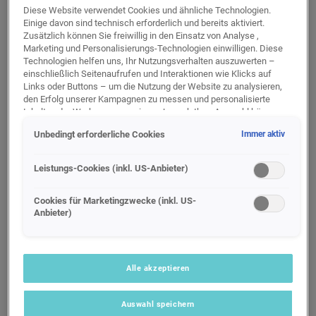
Diese Website verwendet Cookies und ähnliche Technologien.
IN
PORSCHE INNSBRUCK-MITTERWEG
Einige davon sind technisch erforderlich und bereits aktiviert.
Zusätzlich können Sie freiwillig in den Einsatz von Analyse ,
Marketing und Personalisierungs-Technologien einwilligen. Diese
BETRIEBSURLAUBE UND
Technologien helfen uns, Ihr Nutzungsverhalten auszuwerten –
einschließlich Seitenaufrufen und Interaktionen wie Klicks auf
FEIERTAGE
Links oder Buttons – um die Nutzung der Website zu analysieren,
den Erfolg unserer Kampagnen zu messen und personalisierte
Liebe Kunden,
Inhalte oder Werbung anzuzeigen. Je nach Ihrer Auswahl können
unser Betrieb hat an folgenden Tagen
dabei personenbezogene Daten an unsere Partner (z. B. Google)
geschlossen:
Unbedingt erforderliche Cookies
Immer aktiv
übermittelt werden, einschließlich gehashter Kontaktinformationen,
15.08.2026
die Sie über Formulare bereitgestellt haben (z. B. E Mail Adresse
Kassa
oder Telefonnummer).
Leistungs-Cookies (inkl. US-Anbieter)
Verkauf AUDI
Für bestimmte Marketing und Leistungstechnologien nutzen wir
Verkauf PORSCHE
Dienste der Google Ireland Ltd., die personenbezogene Daten an
Cookies für Marketingzwecke (inkl. US-
Service PORSCHE
Anbieter)
die Google LLC in den USA weiterleiten kann. In den USA besteht
kein der EU gleichwertiges Datenschutzniveau; staatliche Zugriffe
Teiledienst
und eingeschränkte Rechtsschutzmöglichkeiten können nicht
ausgeschlossen werden. Die Übermittlung erfolgt auf Grundlage
von Standardvertragsklauseln der Europäischen Kommission.
Alle akzeptieren
KASSA
Wenn Sie über einen personalisierten Link auf unsere Website
gelangen und Marketing Technologien zulassen, können die dabei
Auswahl speichern
VERKAUF AUDI
anfallenden Nutzungsdaten wie etwa Seitenaufrufe oder Klick