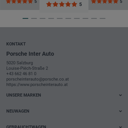
5
5
5
KONTAKT
Porsche Inter Auto
5020 Salzburg
Louise-Piëch-Straße 2
+43 662 46 81 0
porscheinterauto@porsche.co.at
https://www.porscheinterauto.at
UNSERE MARKEN
VW Händler
NEUWAGEN
Audi Händler
Sofort verfügbar
SEAT Händler
GEBRAUCHTWAGEN