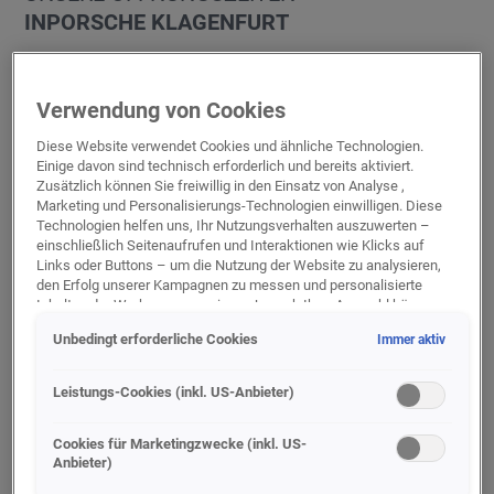
IN
PORSCHE KLAGENFURT
BETRIEBSURLAUBE UND
Verwendung von Cookies
FEIERTAGE
Diese Website verwendet Cookies und ähnliche Technologien.
Liebe Kunden,
Einige davon sind technisch erforderlich und bereits aktiviert.
unser Betrieb hat an folgenden Tagen
Zusätzlich können Sie freiwillig in den Einsatz von Analyse ,
geschlossen:
Marketing und Personalisierungs-Technologien einwilligen. Diese
15.08.2026
Technologien helfen uns, Ihr Nutzungsverhalten auszuwerten –
einschließlich Seitenaufrufen und Interaktionen wie Klicks auf
Porsche Verkauf
Links oder Buttons – um die Nutzung der Website zu analysieren,
Verkauf
den Erfolg unserer Kampagnen zu messen und personalisierte
Inhalte oder Werbung anzuzeigen. Je nach Ihrer Auswahl können
Porsche Service
dabei personenbezogene Daten an unsere Partner (z. B. Google)
Karosserie
Unbedingt erforderliche Cookies
Immer aktiv
übermittelt werden, einschließlich gehashter Kontaktinformationen,
Service
die Sie über Formulare bereitgestellt haben (z. B. E Mail Adresse
oder Telefonnummer).
Teiledienst
Leistungs-Cookies (inkl. US-Anbieter)
Kassenzeiten
Für bestimmte Marketing und Leistungstechnologien nutzen wir
Dienste der Google Ireland Ltd., die personenbezogene Daten an
Cookies für Marketingzwecke (inkl. US-
Anbieter)
die Google LLC in den USA weiterleiten kann. In den USA besteht
PORSCHE VERKAUF
kein der EU gleichwertiges Datenschutzniveau; staatliche Zugriffe