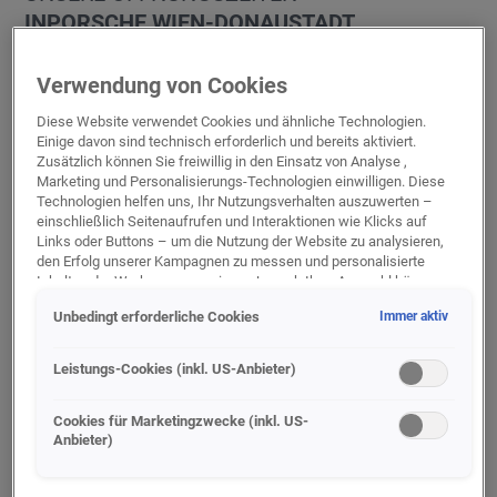
IN
PORSCHE WIEN-DONAUSTADT
Verwendung von Cookies
BETRIEBSURLAUBE UND
FEIERTAGE
Diese Website verwendet Cookies und ähnliche Technologien.
Einige davon sind technisch erforderlich und bereits aktiviert.
Liebe Kunden,
Zusätzlich können Sie freiwillig in den Einsatz von Analyse ,
unser Betrieb hat an folgenden Tagen
Marketing und Personalisierungs-Technologien einwilligen. Diese
Technologien helfen uns, Ihr Nutzungsverhalten auszuwerten –
geschlossen:
einschließlich Seitenaufrufen und Interaktionen wie Klicks auf
15.08.2026
Links oder Buttons – um die Nutzung der Website zu analysieren,
Neu- und
den Erfolg unserer Kampagnen zu messen und personalisierte
Gebrauchtwagenverkauf
Inhalte oder Werbung anzuzeigen. Je nach Ihrer Auswahl können
dabei personenbezogene Daten an unsere Partner (z. B. Google)
Service- und
Unbedingt erforderliche Cookies
Immer aktiv
übermittelt werden, einschließlich gehashter Kontaktinformationen,
Reparaturannahme
die Sie über Formulare bereitgestellt haben (z. B. E Mail Adresse
Teile- und Zubehörverkauf
oder Telefonnummer).
Leistungs-Cookies (inkl. US-Anbieter)
Für bestimmte Marketing und Leistungstechnologien nutzen wir
Dienste der Google Ireland Ltd., die personenbezogene Daten an
Cookies für Marketingzwecke (inkl. US-
NEU- UND GEBRAUCHTWAGENVERKAUF
Anbieter)
die Google LLC in den USA weiterleiten kann. In den USA besteht
kein der EU gleichwertiges Datenschutzniveau; staatliche Zugriffe
SERVICE- UND REPARATURANNAHME
und eingeschränkte Rechtsschutzmöglichkeiten können nicht
Montag
08:00-18:00