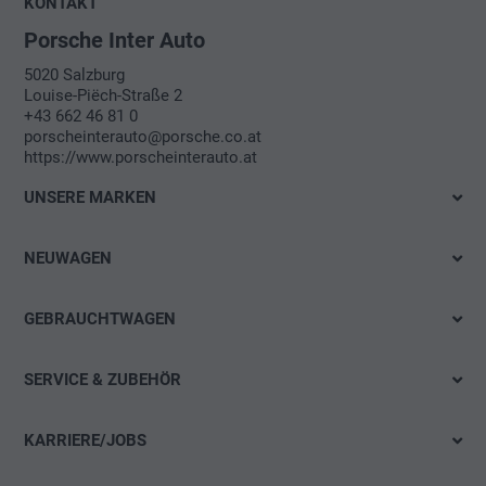
KONTAKT
Porsche Inter Auto
5020 Salzburg
Louise-Piëch-Straße 2
+43 662 46 81 0
porscheinterauto@porsche.co.at
https://www.porscheinterauto.at
UNSERE MARKEN
VW Händler
NEUWAGEN
Audi Händler
Sofort verfügbar
SEAT Händler
GEBRAUCHTWAGEN
Probefahrt
Škoda
Gebrauchtwagen Schnellsuche
Elektromobilität
SERVICE & ZUBEHÖR
Porsche
Gebrauchtwagen Detailsuche
Angebote & Aktionen
Angebote
CUPRA Händler
Aktionen
KARRIERE/JOBS
Konfigurieren
Reifenservice
VW-Nutzfahrzeuge Händler
Blog
Offene Stellen
Finanzierungsberatung