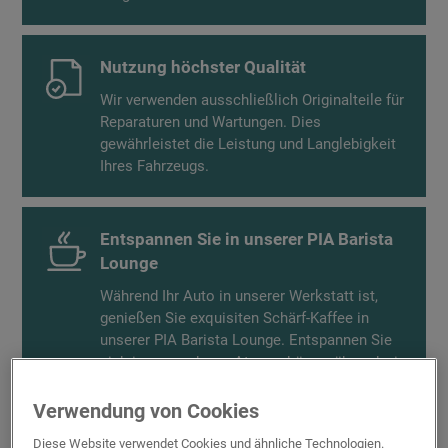
Nutzung höchster Qualität
Wir verwenden ausschließlich Originalteile für
Reparaturen und Wartungen. Dies
gewährleistet die Leistung und Langlebigkeit
Ihres Fahrzeugs.
Entspannen Sie in unserer PIA Barista
Lounge
Während Ihr Auto in unserer Werkstatt ist,
genießen Sie exquisiten Schärf-Kaffee in
unserer PIA Barista Lounge. Entspannen Sie
sich in angenehmer Atmosphäre, während wir
uns um Ihr Fahrzeug kümmern.
Verwendung von Cookies
Diese Website verwendet Cookies und ähnliche Technologien.