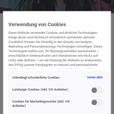
Verwendung von Cookies
ENTDECKEN SIE
Diese Website verwendet Cookies und ähnliche Technologien.
Einige davon sind technisch erforderlich und bereits aktiviert.
UNSERE SAISONALEN ANGEBOTE
Zusätzlich können Sie freiwillig in den Einsatz von Analyse ,
Marketing und Personalisierungs-Technologien einwilligen. Diese
Technologien helfen uns, Ihr Nutzungsverhalten auszuwerten –
einschließlich Seitenaufrufen und Interaktionen wie Klicks auf
Links oder Buttons – um die Nutzung der Website zu analysieren,
AUDI
den Erfolg unserer Kampagnen zu messen und personalisierte
Inhalte oder Werbung anzuzeigen. Je nach Ihrer Auswahl können
WINTERKOMPLETTRAD-
dabei personenbezogene Daten an unsere Partner (z. B. Google)
FOLDER 2026/2027
Unbedingt erforderliche Cookies
Immer aktiv
übermittelt werden, einschließlich gehashter Kontaktinformationen,
die Sie über Formulare bereitgestellt haben (z. B. E Mail Adresse
oder Telefonnummer).
Leistungs-Cookies (inkl. US-Anbieter)
Für bestimmte Marketing und Leistungstechnologien nutzen wir
Dienste der Google Ireland Ltd., die personenbezogene Daten an
Cookies für Marketingzwecke (inkl. US-
Anbieter)
die Google LLC in den USA weiterleiten kann. In den USA besteht
kein der EU gleichwertiges Datenschutzniveau; staatliche Zugriffe
WEITERLESEN