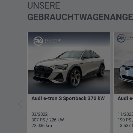
Datenschutzerklärung
automationsgestützt verarbe
Datenschutzerklärung
automationsgestützt verarbei
UNSERE
GEBRAUCHTWAGENANGE
Bitte füllen Sie die Pflichtfelder unbedingt vollstä
Ich nehme hiermit zur Kenntnis, dass die von mir
Datenschutzerklärung
automationsgestützt verarbei
Audi e-tron S Sportback 370 kW
Audi e
03/2022
11/202
307 PS / 226 kW
190 PS 
22.036 km
13.527