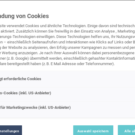
dung von Cookies
Finanzierungsberatung
ite verwendet Cookies und ähnliche Technologien. Einige davon sind technisch 
 aktiviert. Zusätzlich können Sie freiwillig in den Einsatz von Analyse , Marketin
erungs-Technologien einwilligen. Diese Technologien helfen uns, Ihr Nutzungsv
n – einschließlich Seitenaufrufen und Interaktionen wie Klicks auf Links oder
g der Website zu analysieren, den Erfolg unserer Kampagnen zu messen und per
er Werbung anzuzeigen. Je nach Ihrer Auswahl können dabei personenbezogene
ner (z. B. Google) übermittelt werden, einschließlich gehashter Kontaktinformati
are bereitgestellt haben (z. B. E Mail Adresse oder Telefonnummer).
te Marketing und Leistungstechnologien nutzen wir Dienste der Google Ireland 
t erforderliche Cookies
zogene Daten an die Google LLC in den USA weiterleiten kann. In den USA beste
ertiges Datenschutzniveau; staatliche Zugriffe und eingeschränkte
tzmöglichkeiten können nicht ausgeschlossen werden. Die Übermittlung erfolg
s-Cookies (inkl. US-Anbieter)
von Standardvertragsklauseln der Europäischen Kommission.
ber einen personalisierten Link auf unsere Website gelangen und Marketing Te
für Marketingzwecke (inkl. US-Anbieter)
können die dabei anfallenden Nutzungsdaten wie etwa Seitenaufrufe oder Klick 
ÜBERSICHT
TEAM
KARRIERE
nen zugeordneten Händler bzw. im Falle eines Porsche Betriebs von der Porsche
KG eingesehen werden. Dies dient der personalisierten Betreuung und der Er
igen Kampagne.
nstellungen
Auswahl speichern
Alle a