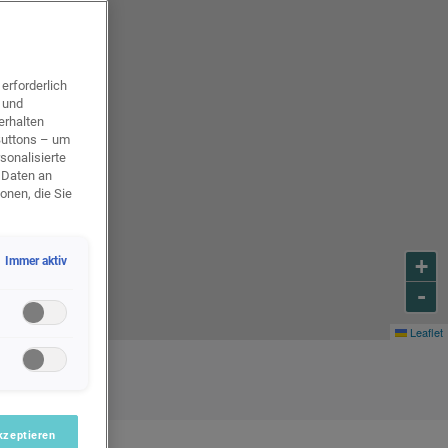
erforderlich
g und
erhalten
 Buttons – um
sonalisierte
 Daten an
onen, die Sie
Ltd., die
Immer aktiv
+
ht kein der
-
t auf
Leaflet
chnologien
Interaktionen
 Inter Auto
folgsmessung
kzeptieren