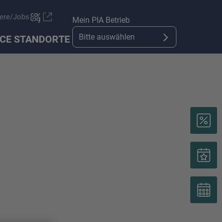
iere/Jobs
Mein PIA Betrieb
Bitte auswählen
ICE
STANDORTE
Angebote & Aktionen
Fahrzeug Zubehör
PIA B2B Auktion
Blog