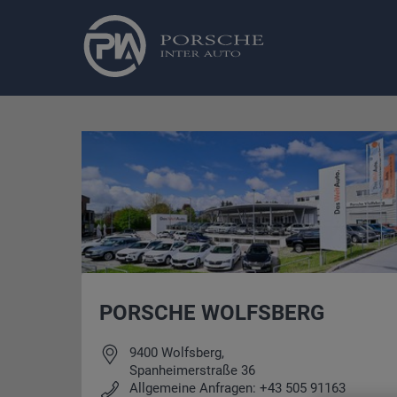
Gebrauchtwagen Schnellsuche
Sofort verfügbar
PIA Fastlane
Angebote
Geb
PORSCHE WOLFSBERG
9400 Wolfsberg,
Spanheimerstraße 36
Allgemeine Anfragen: +43 505 91163