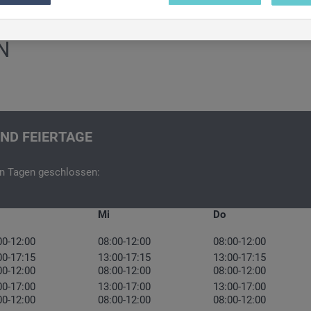
iden jederzeit frei, ob Sie in den Einsatz der genannten Technologien einwillige
te Einwilligung können Sie jederzeit mit Wirkung für die Zukunft widerrufen. Weit
en zu den eingesetzten Technologien finden Sie in unserer Cookie und Technolog
N
en Technologie Einstellungen am Ende der Website.
ND FEIERTAGE
en Tagen geschlossen:
Mi
Do
00-12:00
08:00-12:00
08:00-12:00
00-17:15
13:00-17:15
13:00-17:15
00-12:00
08:00-12:00
08:00-12:00
00-17:00
13:00-17:00
13:00-17:00
00-12:00
08:00-12:00
08:00-12:00