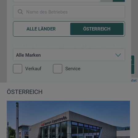
5
8
Name des Betriebes
5
ALLE LÄNDER
ÖSTERREICH
Tippen zum Navigieren
Tippen um Land auszuwählen
Alle Marken
+
-
Verkauf
Service
Leaflet
ÖSTERREICH