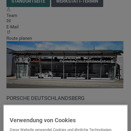
STANDORTSEITE
WERKSTATT-TERMIN
Team
E-Mail
Route planen
PORSCHE DEUTSCHLANDSBERG
Frauentaler Straße 59
,
8530
Deutschlandsberg
+43 505
91147
Verwendung von Cookies
Diese Website verwendet Cookies und ähnliche Technologien.