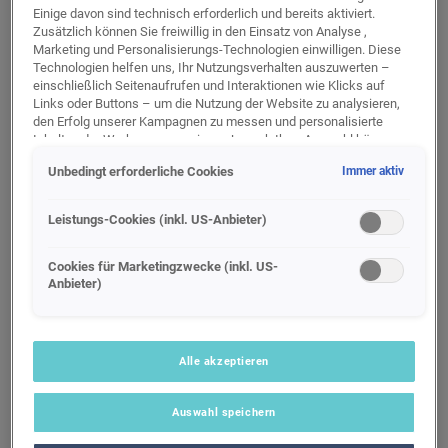
Einige davon sind technisch erforderlich und bereits aktiviert.
Verkauf
Verkauf
Service
Service
Zusätzlich können Sie freiwillig in den Einsatz von Analyse ,
Service
Service
Marketing und Personalisierungs-Technologien einwilligen. Diese
Technologien helfen uns, Ihr Nutzungsverhalten auszuwerten –
einschließlich Seitenaufrufen und Interaktionen wie Klicks auf
Links oder Buttons – um die Nutzung der Website zu analysieren,
Verkauf
Gebraucht-
Service
den Erfolg unserer Kampagnen zu messen und personalisierte
Service
wagen
Inhalte oder Werbung anzuzeigen. Je nach Ihrer Auswahl können
STANDORTSEITE
WERKSTATT-TERMIN
dabei personenbezogene Daten an unsere Partner (z. B. Google)
Unbedingt erforderliche Cookies
Immer aktiv
übermittelt werden, einschließlich gehashter Kontaktinformationen,
die Sie über Formulare bereitgestellt haben (z. B. E Mail Adresse
Team
oder Telefonnummer).
Leistungs-Cookies (inkl. US-Anbieter)
E-Mail
Für bestimmte Marketing und Leistungstechnologien nutzen wir
Dienste der Google Ireland Ltd., die personenbezogene Daten an
Cookies für Marketingzwecke (inkl. US-
Route planen
Anbieter)
die Google LLC in den USA weiterleiten kann. In den USA besteht
kein der EU gleichwertiges Datenschutzniveau; staatliche Zugriffe
und eingeschränkte Rechtsschutzmöglichkeiten können nicht
ausgeschlossen werden. Die Übermittlung erfolgt auf Grundlage
von Standardvertragsklauseln der Europäischen Kommission.
Alle akzeptieren
Wenn Sie über einen personalisierten Link auf unsere Website
gelangen und Marketing Technologien zulassen, können die dabei
Auswahl speichern
anfallenden Nutzungsdaten wie etwa Seitenaufrufe oder Klick
Interaktionen von dem Ihnen zugeordneten Händler bzw. im Falle