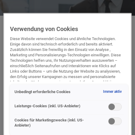
Verwendung von Cookies
Diese Website verwendet Cookies und ähnliche Technologien.
Einige davon sind technisch erforderlich und bereits aktiviert.
Zusätzlich können Sie freiwillig in den Einsatz von Analyse ,
Marketing und Personalisierungs-Technologien einwilligen. Diese
Technologien helfen uns, Ihr Nutzungsverhalten auszuwerten –
einschließlich Seitenaufrufen und Interaktionen wie Klicks auf
Links oder Buttons – um die Nutzung der Website zu analysieren,
den Erfolg unserer Kampagnen zu messen und personalisierte
Inhalte oder Werbung anzuzeigen. Je nach Ihrer Auswahl können
dabei personenbezogene Daten an unsere Partner (z. B. Google)
Unbedingt erforderliche Cookies
Immer aktiv
übermittelt werden, einschließlich gehashter Kontaktinformationen,
die Sie über Formulare bereitgestellt haben (z. B. E Mail Adresse
oder Telefonnummer).
Leistungs-Cookies (inkl. US-Anbieter)
Für bestimmte Marketing und Leistungstechnologien nutzen wir
Dienste der Google Ireland Ltd., die personenbezogene Daten an
Cookies für Marketingzwecke (inkl. US-
Anbieter)
die Google LLC in den USA weiterleiten kann. In den USA besteht
kein der EU gleichwertiges Datenschutzniveau; staatliche Zugriffe