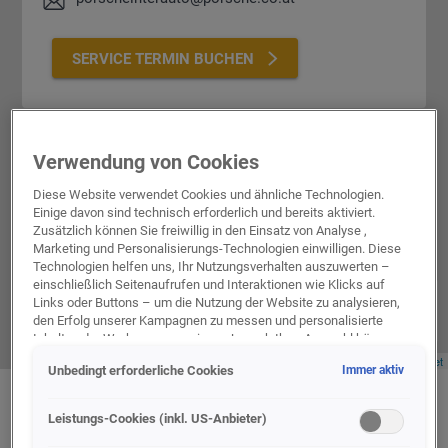
SERVICE TERMIN BUCHEN
Verwendung von Cookies
Diese Website verwendet Cookies und ähnliche Technologien.
Einige davon sind technisch erforderlich und bereits aktiviert.
Zusätzlich können Sie freiwillig in den Einsatz von Analyse ,
Marketing und Personalisierungs-Technologien einwilligen. Diese
Technologien helfen uns, Ihr Nutzungsverhalten auszuwerten –
einschließlich Seitenaufrufen und Interaktionen wie Klicks auf
+
Links oder Buttons – um die Nutzung der Website zu analysieren,
-
den Erfolg unserer Kampagnen zu messen und personalisierte
Inhalte oder Werbung anzuzeigen. Je nach Ihrer Auswahl können
dabei personenbezogene Daten an unsere Partner (z. B. Google)
Leaflet
Unbedingt erforderliche Cookies
Immer aktiv
übermittelt werden, einschließlich gehashter Kontaktinformationen,
die Sie über Formulare bereitgestellt haben (z. B. E Mail Adresse
oder Telefonnummer).
Leistungs-Cookies (inkl. US-Anbieter)
UNSERE ÖFFNUNGSZEITEN
Für bestimmte Marketing und Leistungstechnologien nutzen wir