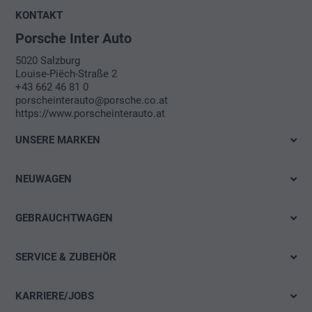
DOWNLOAD VISITENKARTE
KONTAKT
Administration
Porsche Inter Auto
Terminvereinbarung
5020 Salzburg
Louise-Piëch-Straße 2
+43 662 46 81 0
Administration
porscheinterauto@porsche.co.at
https://www.porscheinterauto.at
UNSERE MARKEN
VW Händler
NEUWAGEN
Audi Händler
Sofort verfügbar
SEAT Händler
GEBRAUCHTWAGEN
Probefahrt
Škoda
Gebrauchtwagen Schnellsuche
Elektromobilität
SERVICE & ZUBEHÖR
Porsche
Gebrauchtwagen Detailsuche
Angebote & Aktionen
Angebote
CUPRA Händler
Aktionen
KARRIERE/JOBS
Konfigurieren
Reifenservice
VW-Nutzfahrzeuge Händler
Blog