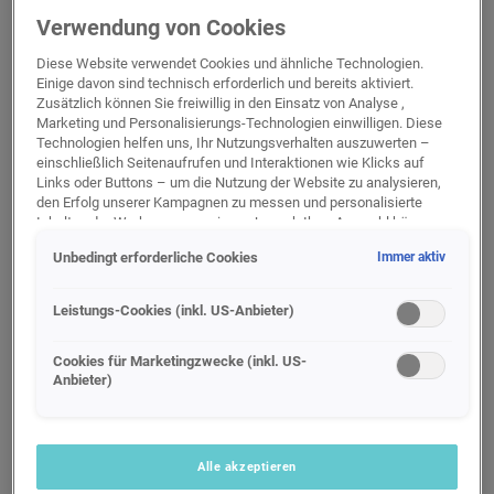
Strecken auf die volle Flexibilität und Reichweite
Verwendung von Cookies
des Hybridantriebs vertrauen.
Diese Website verwendet Cookies und ähnliche Technologien.
Einige davon sind technisch erforderlich und bereits aktiviert.
Zusätzlich können Sie freiwillig in den Einsatz von Analyse ,
Marketing und Personalisierungs-Technologien einwilligen. Diese
Technologien helfen uns, Ihr Nutzungsverhalten auszuwerten –
einschließlich Seitenaufrufen und Interaktionen wie Klicks auf
Links oder Buttons – um die Nutzung der Website zu analysieren,
den Erfolg unserer Kampagnen zu messen und personalisierte
Inhalte oder Werbung anzuzeigen. Je nach Ihrer Auswahl können
dabei personenbezogene Daten an unsere Partner (z. B. Google)
Unbedingt erforderliche Cookies
Immer aktiv
übermittelt werden, einschließlich gehashter Kontaktinformationen,
die Sie über Formulare bereitgestellt haben (z. B. E Mail Adresse
oder Telefonnummer).
Leistungs-Cookies (inkl. US-Anbieter)
Für bestimmte Marketing und Leistungstechnologien nutzen wir
Dienste der Google Ireland Ltd., die personenbezogene Daten an
Cookies für Marketingzwecke (inkl. US-
Anbieter)
die Google LLC in den USA weiterleiten kann. In den USA besteht
kein der EU gleichwertiges Datenschutzniveau; staatliche Zugriffe
und eingeschränkte Rechtsschutzmöglichkeiten können nicht
ausgeschlossen werden. Die Übermittlung erfolgt auf Grundlage
von Standardvertragsklauseln der Europäischen Kommission.
Alle akzeptieren
Bei
Porsche Inter Auto exklusiv in Wien
erhalten Sie den